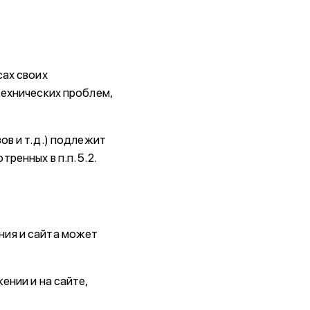
сах своих
технических проблем,
ов и т.д.) подлежит
енных в п.п. 5.2.
ния и сайта может
ении и на сайте,