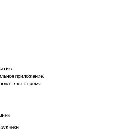
литика
ильное приложение,
зователе во время
мины:
трудники