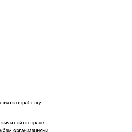
асия на обработку
ния и сайта вправе
ужбам, организациями