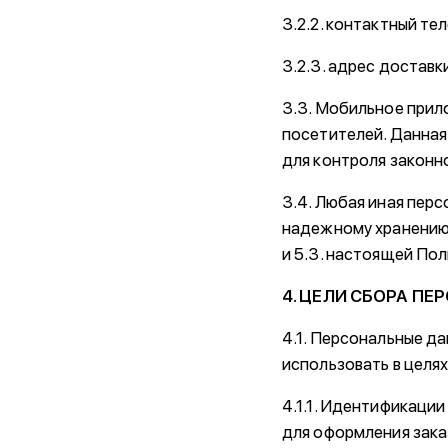
3.2.2. контактный те
3.2.3. адрес доставк
3.3. Мобильное прил
посетителей. Данная
для контроля законн
3.4. Любая иная пер
надежному хранению и
и 5.3. настоящей По
4. ЦЕЛИ СБОРА П
4.1. Персональные д
использовать в целях
4.1.1. Идентификаци
для оформления зака