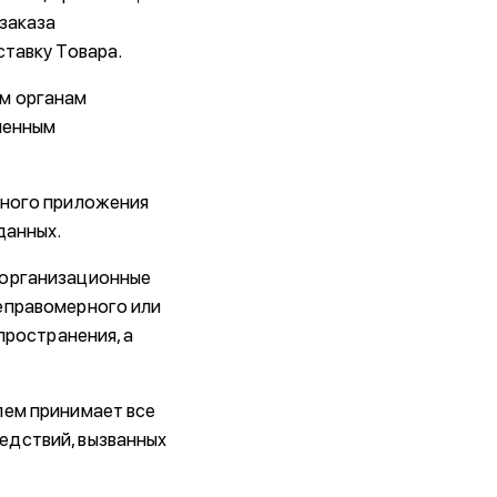
 заказа
ставку Товара.
ым органам
ленным
ьного приложения
данных.
 организационные
еправомерного или
пространения, а
лем принимает все
едствий, вызванных