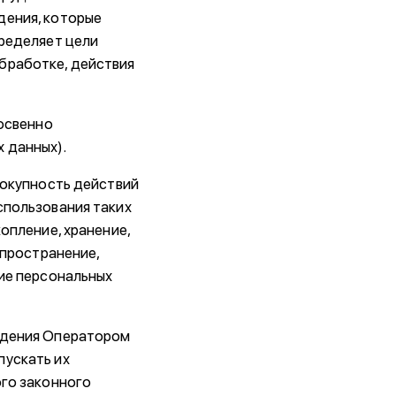
дения, которые
пределяет цели
бработке, действия
косвенно
 данных).
вокупность действий
спользования таких
опление, хранение,
спространение,
ние персональных
людения Оператором
пускать их
ого законного