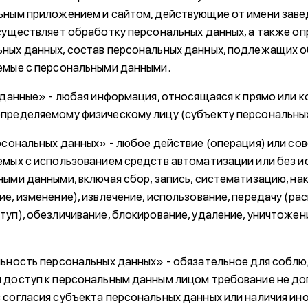
ьным приложением и сайтом, действующие от имени заве
осуществляет обработку персональных данных, а также о
ных данных, состав персональных данных, подлежащих о
емые с персональными данными.
е данные» - любая информация, относящаяся к прямо или 
пределяемому физическому лицу (субъекту персональных
ерсональных данных» - любое действие (операция) или со
емых с использованием средств автоматизации или без и
ыми данными, включая сбор, запись, систематизацию, нак
е, изменение), извлечение, использование, передачу (ра
туп), обезличивание, блокирование, удаление, уничтоже
льность персональных данных» - обязательное для соб
 доступ к персональным данным лицом требование не до
 согласия субъекта персональных данных или наличия ин