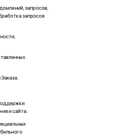
едомлений, запросов,
обработка запросов
ности,
ставленных
 Заказа.
 поддержки
ия и сайта.
специальных
обильного