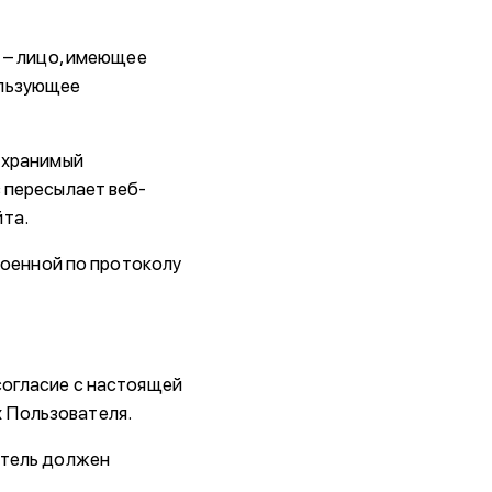
» – лицо, имеющее
ользующее
и хранимый
 пересылает веб-
йта.
троенной по протоколу
согласие с настоящей
 Пользователя.
атель должен