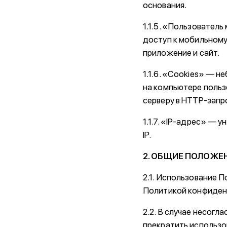
основания.
1.1.5. «Пользовател
доступ к мобильному
приложение и сайт.
1.1.6. «Cookies» — 
на компьютере польз
серверу в HTTP-запр
1.1.7. «IP-адрес» — 
IP.
2. ОБЩИЕ ПОЛОЖЕ
2.1. Использование 
Политикой конфиден
2.2. В случае несог
прекратить использо