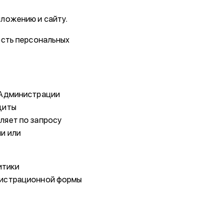
ложению и сайту.
ость персональных
 Администрации
щиты
ляет по запросу
и или
итики
гистрационной формы