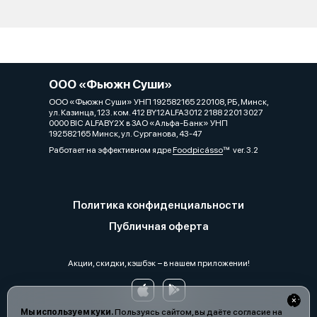
ООО «Фьюжн Суши»
ООО «Фьюжн Суши» УНП 192582165 220108, РБ, Минск,
ул. Казинца, 123. ком. 412 BY12ALFA3012 2188 2201 3027
0000 BIC ALFABY2X в ЗАО «Альфа-Банк» УНП
192582165 Минск, ул. Сурганова, 43-47
Работает на эффективном ядре
Foodpicásso
ver. 3.2
Политика конфиденциальности
Публичная оферта
Акции, скидки, кэшбэк − в нашем приложении!
Мы используем куки.
Пользуясь сайтом, вы даёте согласие на