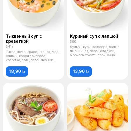
Тыквенный суп с
Куриный суп с лапшой
креветкой
390 г
341 г
Бульон, куриное бедро, лапша
пшеничная, перец сладкий,
Тыква, лемонграсс, чеснок, мед,
морковь, томат Черри, яйца
сливки, карри приправа,
перепели
креветка, соль, перец черный
молот
18,90 
13,90 