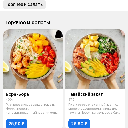
Горячее и салаты
Горячее и салаты
Бора-Бора
Гавайский закат
400 г
375 г
Рис, креветка, авокадо, томаты
Рис, лосось опаленный, манго,
Черри, персик
морские водоросли, авокадо,
консервированный, ростки сои,
томаты Черри, кунжут, соус Кахут
фисташковый оре
25,90 
26,90 