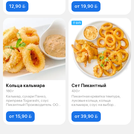
12,90 
от 19,90 
ТОП
Кольца кальмара
Сет Пикантный
180 г
430 г
Кальмар, сухари Панко,
Пикантная креветка темпура,
приправа Togarashi, соус
луковые кольца, кольца
Пикантный Производитель: ООО
кальмара, соус на выбор
"Фьюжн суши"
Производитель:
от 15,90 
от 39,90 