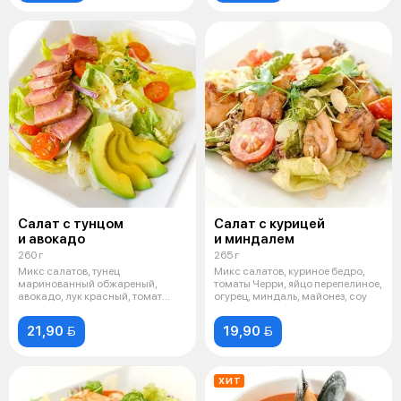
Салат с тунцом
Салат с курицей
и авокадо
и миндалем
260 г
265 г
Микс салатов, тунец
Микс салатов, куриное бедро,
маринованный обжареный,
томаты Черри, яйцо перепелиное,
авокадо, лук красный, томат
огурец, миндаль, майонез, соу
Черри, сок лайма,
21,90 
19,90 
ХИТ