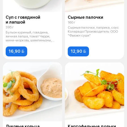
Суп с говядиной
Сырные палочки
и лапшой
160 г
395 г
Сырные палочки, паприка, соус
Коларадо Производитель: ООО
Бульон куриный, говядина,
"Фьюжн суши"
яичная лапша, томат Черри,
мини-морковь, шампиньоны,
яйцо перепе
16,90 
12,90 
Луковые кольца
Картофельные дольки