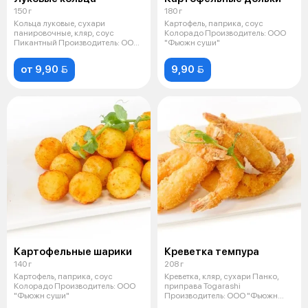
150 г
180 г
Кольца луковые, сухари
Картофель, паприка, соус
панировочные, кляр, соус
Колорадо Производитель: ООО
Пикантный Производитель: ООО
"Фьюжн суши"
"Фьюжн суши"
от 9,90 
9,90 
Картофельные шарики
Креветка темпура
140 г
208 г
Картофель, паприка, соус
Креветка, кляр, сухари Панко,
Колорадо Производитель: ООО
приправа Togarashi
"Фьюжн суши"
Производитель: ООО "Фьюжн
суши"