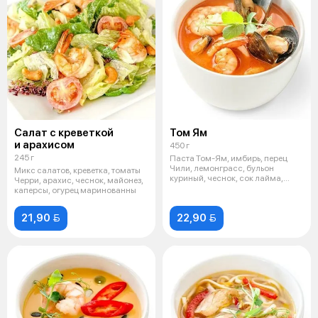
Салат с креветкой
Том Ям
и арахисом
450 г
245 г
Паста Том-Ям, имбирь, перец
Чили, лемонграсс, бульон
Микс салатов, креветка, томаты
куриный, чеснок, сок лайма,
Черри, арахис, чеснок, майонез,
кокосовые
каперсы, огурец маринованны
21,90 
22,90 